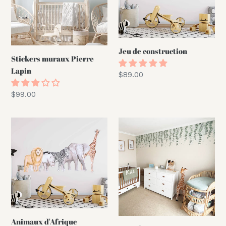
Jeu de construction
Stickers muraux Pierre
Lapin
Prix
$89.00
normal
Prix
$99.00
normal
Animaux
Verts
d'Afrique
botaniques
Animaux d'Afrique