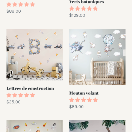
Verts botaniques
Prix
$89.00
Prix
$129.00
normal
normal
Lettres
Mouton
de
volant
construction
Lettres de construction
Mouton volant
Prix
$35.00
Prix
$89.00
normal
normal
Planètes
LOT
D'ANIMAUX