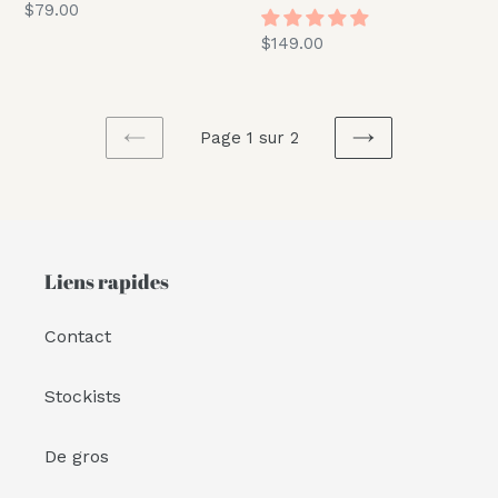
Prix
$79.00
normal
Prix
$149.00
normal
Page 1 sur 2
PAGE
PAGE
PRÉCÉDENTE
SUIVANTE
Liens rapides
Contact
Stockists
De gros