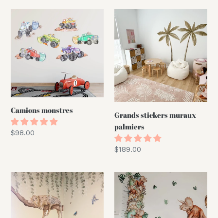
Camions
Grands
monstres
stickers
muraux
palmiers
Camions monstres
Grands stickers muraux
palmiers
Prix
$98.00
normal
Prix
$189.00
normal
Léopard
Toise
endormi
des
dinosaures