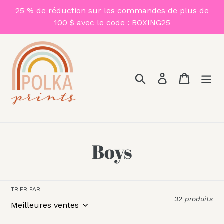
Passer
25 % de réduction sur les commandes de plus de
au
100 $ avec le code : BOXING25
contenu
Rechercher
Se connecter
Panier
C
Boys
o
l
TRIER PAR
32 produits
l