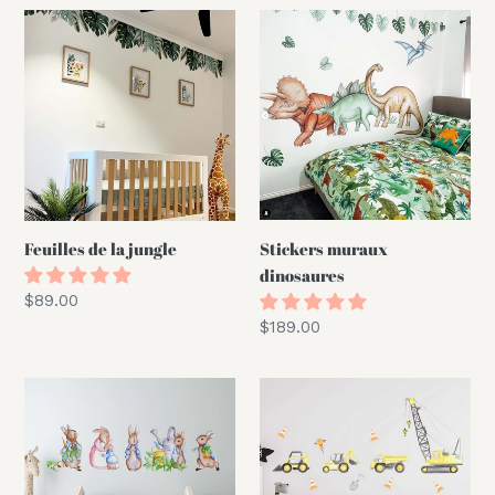
e
Feuilles
Stickers
de
muraux
c
la
dinosaures
jungle
t
i
o
Stickers muraux
Feuilles de la jungle
n
dinosaures
Prix
$89.00
:
normal
Prix
$189.00
normal
Stickers
Jeu
muraux
de
Pierre
construction
Lapin