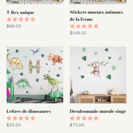
Stickers muraux animaux
T-Rex unique
de la ferme
Prix
$89.00
normal
Prix
$149.00
normal
Lettres
Décalcomanie
de
murale
dinosaures
singe
Lettres de dinosaures
Décalcomanie murale singe
Prix
$35.00
Prix
$75.00
normal
normal