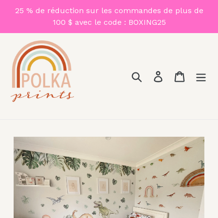
Passer
25 % de réduction sur les commandes de plus de
au
100 $ avec le code : BOXING25
contenu
Rechercher
Se connecter
Panier