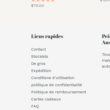
Prix
$79.00
norm
normal
Liens rapides
Pei
Aus
Contact
Tous
Stockists
mai
De gros
aut
Expédition
Conditions d'utilisation
politique de confidentialité
Politique de remboursement
Cartes cadeaux
FAQ