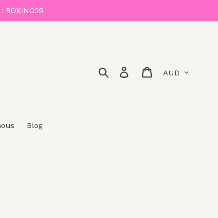
 : BOXING25
Devise
Rechercher
Se connecter
Panier
nous
Blog