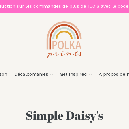
duction sur les commandes de plus de 100 $ avec le code
son
Décalcomanies
Get Inspired
À propos de 
C
Simple Daisy's